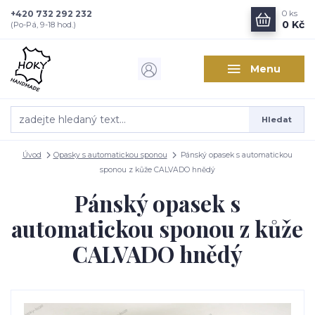
+420 732 292 232
0
ks
0 Kč
(Po-Pá, 9-18 hod.)
Menu
Hledat
Úvod
Opasky s automatickou sponou
Pánský opasek s automatickou
sponou z kůže CALVADO hnědý
Pánský opasek s
automatickou sponou z kůže
CALVADO hnědý