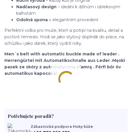
Ruční výroba
– každý kus je originál
Nadčasový design
– ideální k džínům i oblekovým
kalhotám
Odolná spona
v elegantním provedení
Perfektní volba pro muže, kteří si potrpí na kvalitu, detail a
poctivé řemeslo. Hodí se jako stylový doplněk do práce, na
schůzku i jako dárek, který vydrží roky.
Men´s belt with automatic buckle made of leader .
Herrengürtel mit Automatikschnalle aus Leder .Męski
pasek ze skóry z automatyczną klamrą . Férfi bőr öv
automatikus kapoccsal
Potřebujete poradit?
Zákaznická podpora Hoky kůže