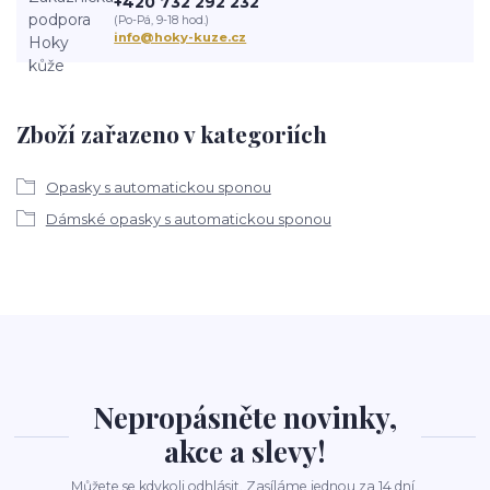
+420 732 292 232
(Po-Pá, 9-18 hod.)
info@hoky-kuze.cz
Zboží zařazeno v kategoriích
Opasky s automatickou sponou
Dámské opasky s automatickou sponou
Nepropásněte novinky,
akce a slevy!
Můžete se kdykoli odhlásit. Zasíláme jednou za 14 dní.