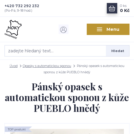
+420 732 292 232
0
ks
0 Kč
(Po-Pá, 9-18 hod.)
Menu
Hledat
Úvod
Opasky s automatickou sponou
Pánský opasek s automatickou
sponou z kůže PUEBLO hnědý
Pánský opasek s
automatickou sponou z kůže
PUEBLO hnědý
TOP produkt