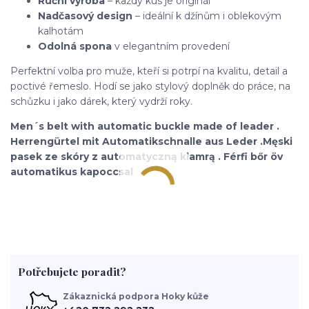
Ruční výroba
– každý kus je originál
Nadčasový design
– ideální k džínům i oblekovým
kalhotám
Odolná spona
v elegantním provedení
Perfektní volba pro muže, kteří si potrpí na kvalitu, detail a
poctivé řemeslo. Hodí se jako stylový doplněk do práce, na
schůzku i jako dárek, který vydrží roky.
Men´s belt with automatic buckle made of leader .
Herrengürtel mit Automatikschnalle aus Leder .Męski
pasek ze skóry z automatyczną klamrą . Férfi bőr öv
automatikus kapoccsal
Potřebujete poradit?
Zákaznická podpora Hoky kůže