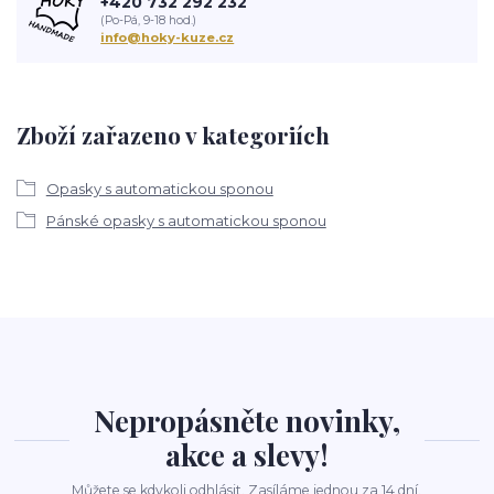
+420 732 292 232
(Po-Pá, 9-18 hod.)
info@hoky-kuze.cz
Zboží zařazeno v kategoriích
Opasky s automatickou sponou
Pánské opasky s automatickou sponou
Nepropásněte novinky,
akce a slevy!
Můžete se kdykoli odhlásit. Zasíláme jednou za 14 dní.