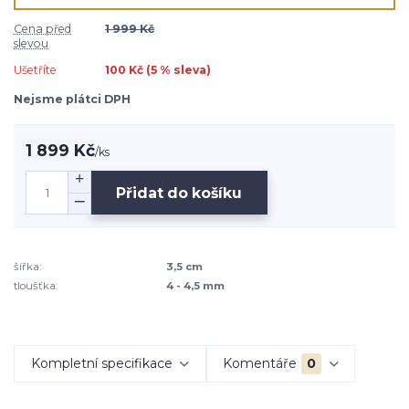
Cena před
1 999 Kč
slevou
Ušetříte
100 Kč (
5
% sleva)
Nejsme plátci DPH
1 899 Kč
/
ks
Přidat do košíku
šířka:
3,5 cm
tloušťka:
4 - 4,5 mm
Kompletní specifikace
Komentáře
0