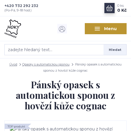
+420 732 292 232
0
ks
0 Kč
(Po-Pá, 9-18 hod.)
Menu
Hledat
Úvod
Opasky s automatickou sponou
Pánský opasek s automatickou
sponou z hovězí kůže cognac
Pánský opasek s
automatickou sponou z
hovězí kůže cognac
TOP produkt