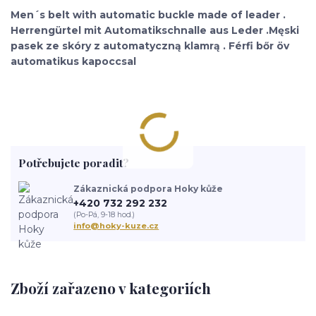
Men´s belt with automatic buckle made of leader .
Herrengürtel mit Automatikschnalle aus Leder .Męski
pasek ze skóry z automatyczną klamrą . Férfi bőr öv
automatikus kapoccsal
Potřebujete poradit?
Zákaznická podpora Hoky kůže
+420 732 292 232
(Po-Pá, 9-18 hod.)
info@hoky-kuze.cz
Zboží zařazeno v kategoriích