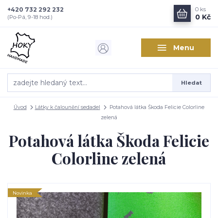
+420 732 292 232
0
ks
0 Kč
(Po-Pá, 9-18 hod.)
Menu
Hledat
Úvod
Látky k čalounění sedadel
Potahová látka Škoda Felicie Colorline
zelená
Potahová látka Škoda Felicie
Colorline zelená
Novinka