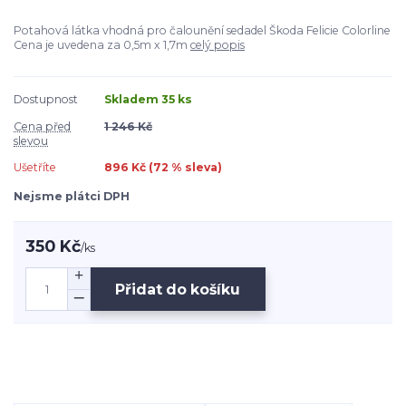
Potahová látka vhodná pro čalounění sedadel Škoda Felicie Colorline
Cena je uvedena za 0,5m x 1,7m
celý popis
Dostupnost
Skladem 35 ks
Cena před
1 246 Kč
slevou
Ušetříte
896 Kč (
72
% sleva)
Nejsme plátci DPH
350 Kč
/
ks
Přidat do košíku