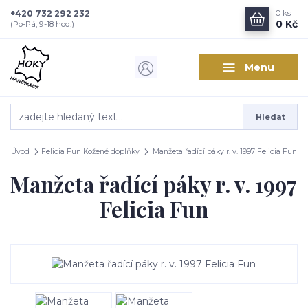
+420 732 292 232
0
ks
0 Kč
(Po-Pá, 9-18 hod.)
Menu
Hledat
Úvod
Felicia Fun Kožené doplňky
Manžeta řadící páky r. v. 1997 Felicia Fun
Manžeta řadící páky r. v. 1997
Felicia Fun