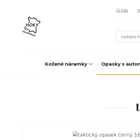
O nás
V
Kožené náramky
Opasky s auto