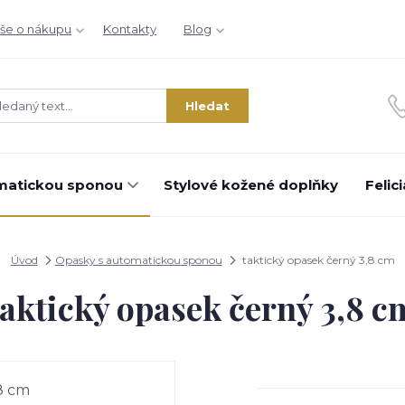
še o nákupu
Kontakty
Blog
Hledat
matickou sponou
Stylové kožené doplňky
Felic
Úvod
Opasky s automatickou sponou
taktický opasek černý 3,8 cm
taktický opasek černý 3,8 c