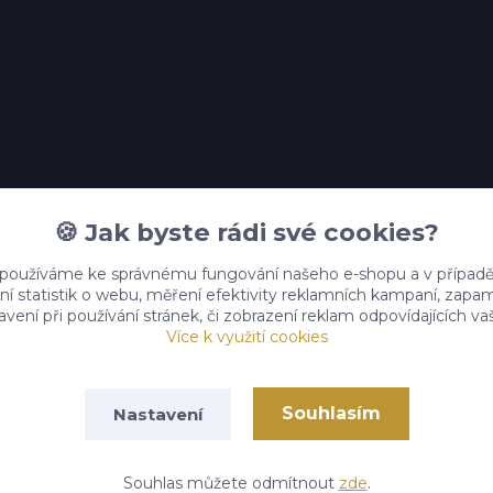
🍪 Jak byste rádi své cookies?
 používáme ke správnému fungování našeho e-shopu a v případě
ní statistik o webu, měření efektivity reklamních kampaní, zap
vení při používání stránek, či zobrazení reklam odpovídajících v
Více k využití cookies
Vytvořeno na
Eshop-rychle.cz
Souhlasím
Nastavení
Souhlas můžete odmítnout
zde
.