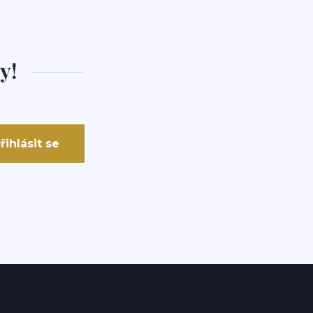
y!
řihlásit se