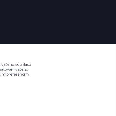
 vašeho souhlasu
amatování vašeho
ašim preferencím.