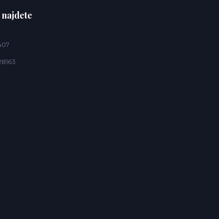
 najdete
407
28163