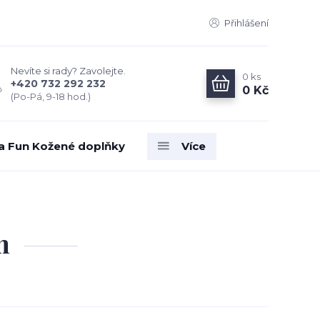
Přihlášení
Nevíte si rady? Zavolejte.
0
ks
+420 732 292 232
0 Kč
(Po-Pá, 9-18 hod.)
ia Fun Kožené doplňky
Více
m